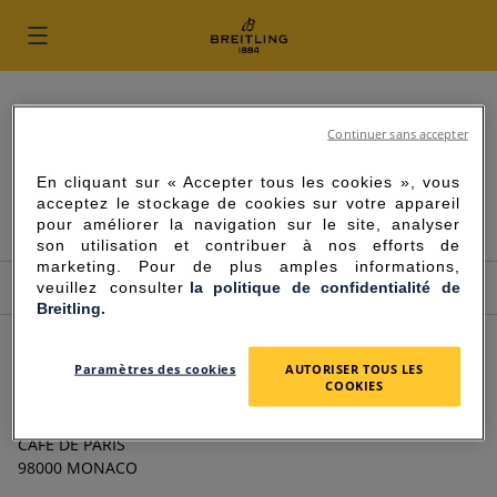
Skip to content
Return to Nav
TROUVEZ VOTRE BOUTIQUE BREITLING
Continuer sans accepter
Ville, état/province, code postal ou ville et pays
En cliquant sur « Accepter tous les cookies », vous
acceptez le stockage de cookies sur votre appareil
UTILISER LA POSITION ACTUELLE
pour améliorer la navigation sur le site, analyser
1
son utilisation et contribuer à nos efforts de
marketing. Pour de plus amples informations,
1 emplacement
veuillez consulter
la politique de confidentialité de
Breitling.
BREITLING BOUTIQUE MONACO
Paramètres des cookies
AUTORISER TOUS LES
COOKIES
Ouvert maintenant
-
Ferme à
7:00 PM
ZEGG & CERLATI - JARDINS DES SPÉLUGUES CAFÉ DE PARIS
CAFÉ DE PARIS
98000
MONACO